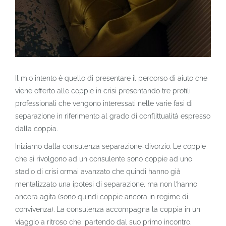
Il mio intento è quello di presentare il percorso di aiuto che
viene offerto alle coppie in crisi presentando tre profili
professionali che vengono interessati nelle varie fasi di
separazione in riferimento al grado di conflittualità espresso
dalla coppia.
Iniziamo dalla consulenza separazione-divorzio. Le coppie
che si rivolgono ad un consulente sono coppie ad uno
stadio di crisi ormai avanzato che quindi hanno già
mentalizzato una ipotesi di separazione, ma non l’hanno
ancora agita (sono quindi coppie ancora in regime di
convivenza). La consulenza accompagna la coppia in un
viaggio a ritroso che, partendo dal suo primo incontro,