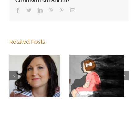
Condividi sui Social!
Facebook
Twitter
LinkedIn
Whatsapp
Pinterest
Email
Related Posts
ALLA
CI VUOLE
RISCOPERTA
AMORE PER
DEL CODICE
CHIUDERE UNA
PARTERNO
STORIA